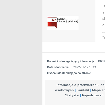
I
a
s
o
i
I
Podmiot udostępniający informacje:
BIP R
Data stworzenia :
2022-01-12 10:24
Osoba udostępniająca na stronie :
Informacja o przetwarzaniu d
osobowych
Kontakt
Mapa st
Statystki
Rejestr zmian