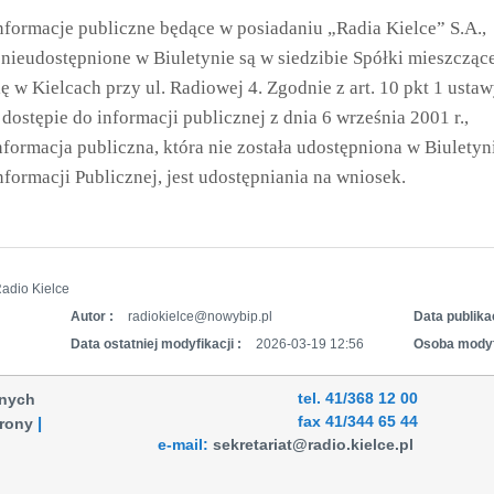
nformacje publiczne będące w posiadaniu „Radia Kielce” S.A.,
 nieudostępnione w Biuletynie są w siedzibie Spółki mieszcząc
ię w Kielcach przy ul. Radiowej 4. Zgodnie z art. 10 pkt 1 usta
 dostępie do informacji publicznej z dnia 6 września 2001 r.,
nformacja publiczna, która nie została udostępniona w Biuletyn
nformacji Publicznej, jest udostępniania na wniosek.
adio Kielce
Autor :
radiokielce@nowybip.pl
Data publikac
Data ostatniej modyfikacji :
2026-03-19 12:56
Osoba modyf
tel. 41/368 12 00
anych
fax 41/344 65 44
rony
e-mail:
sekretariat@radio.kielce.pl