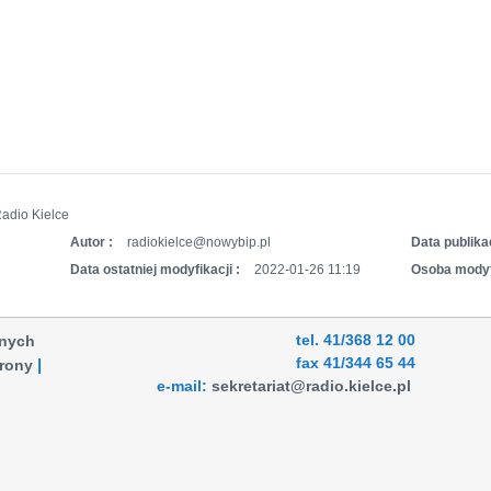
adio Kielce
Autor :
radiokielce@nowybip.pl
Data publikac
Data ostatniej modyfikacji :
2022-01-26 11:19
Osoba modyf
tel. 41/368 12 00
anych
fax 41/344 65 44
rony
e-mail:
sekretariat@radio.kielce.pl