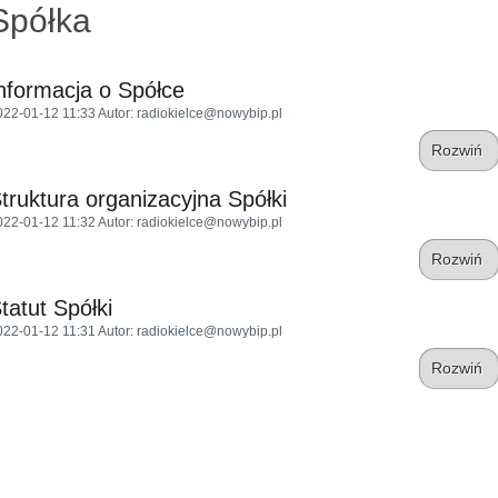
Spółka
nformacja o Spółce
022-01-12 11:33
Autor
: radiokielce@nowybip.pl
Rozwiń
truktura organizacyjna Spółki
022-01-12 11:32
Autor
: radiokielce@nowybip.pl
Rozwiń
tatut Spółki
022-01-12 11:31
Autor
: radiokielce@nowybip.pl
Rozwiń