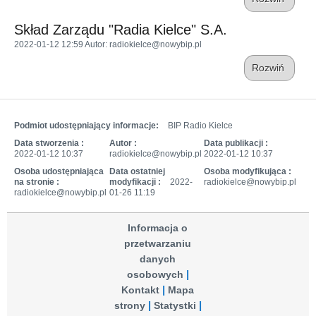
Skład Zarządu "Radia Kielce" S.A.
2022-01-12 12:59
Autor
: radiokielce@nowybip.pl
Rozwiń
Podmiot udostępniający informacje:
BIP Radio Kielce
Data stworzenia :
Autor :
Data publikacji :
2022-01-12 10:37
radiokielce@nowybip.pl
2022-01-12 10:37
Osoba udostępniająca
Data ostatniej
Osoba modyfikująca :
na stronie :
modyfikacji :
2022-
radiokielce@nowybip.pl
radiokielce@nowybip.pl
01-26 11:19
Informacja o
przetwarzaniu
danych
osobowych
Kontakt
Mapa
strony
Statystki