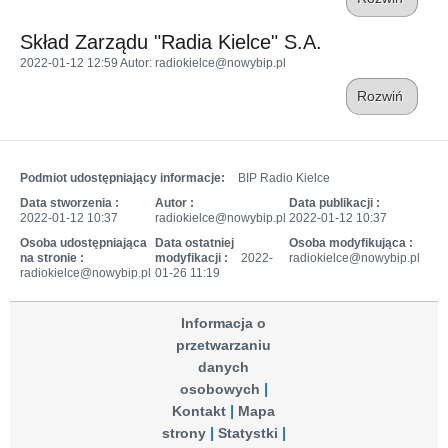
Skład Zarządu "Radia Kielce" S.A.
2022-01-12 12:59
Autor
: radiokielce@nowybip.pl
Rozwiń
Podmiot udostępniający informacje:
BIP Radio Kielce
Data stworzenia :
Autor :
Data publikacji :
2022-01-12 10:37
radiokielce@nowybip.pl
2022-01-12 10:37
Osoba udostępniająca
Data ostatniej
Osoba modyfikująca :
na stronie :
modyfikacji :
2022-
radiokielce@nowybip.pl
radiokielce@nowybip.pl
01-26 11:19
Informacja o
przetwarzaniu
danych
osobowych
Kontakt
Mapa
strony
Statystki