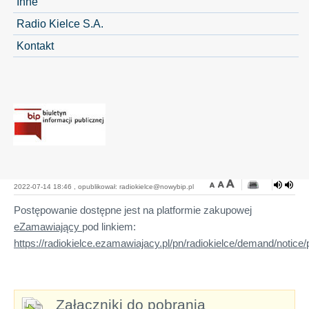
Inne
Radio Kielce S.A.
Kontakt
2022-07-14 18:46 , opublikował: radiokielce@nowybip.pl
Postępowanie dostępne jest na platformie zakupowej
eZamawiający
pod linkiem:
https://radiokielce.ezamawiajacy.pl/pn/radiokielce/demand/notice/
Załączniki do pobrania