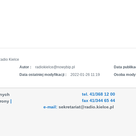
adio Kielce
Autor :
radiokielce@nowybip.pl
Data publikac
Data ostatniej modyfikacji :
2022-01-26 11:19
Osoba modyf
tel. 41/368 12 00
anych
fax 41/344 65 44
rony
e-mail:
sekretariat@radio.kielce.pl