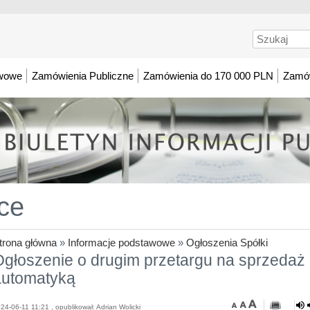
Szukaj
awowe
Zamówienia Publiczne
Zamówienia do 170 000 PLN
Zamów
ce
trona główna
»
Informacje podstawowe
»
Ogłoszenia Spółki
Ogłoszenie o drugim przetargu na sprzeda
automatyką
24-06-11 11:21 , opublikował: Adrian Wolicki