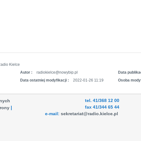
adio Kielce
Autor :
radiokielce@nowybip.pl
Data publikac
Data ostatniej modyfikacji :
2022-01-26 11:19
Osoba modyf
tel. 41/368 12 00
anych
fax 41/344 65 44
rony
e-mail:
sekretariat@radio.kielce.pl