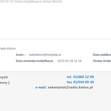
026-02-25
Osoba modyfikująca:
Adrian Wolicki
adio Kielce
Autor :
radiokielce@nowybip.pl
Data publikac
Data ostatniej modyfikacji :
2022-01-26 11:19
Osoba modyf
tel. 41/368 12 00
anych
fax 41/344 65 44
rony
e-mail:
sekretariat@radio.kielce.pl