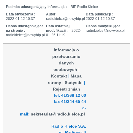
Podmiot udostępniający informacje:
BIP Radio Kielce
Data stworzenia :
Autor :
Data publikacji :
2022-01-12 10:37
radiokielce@nowybip.pl
2022-01-12 10:37
Osoba udostępniająca
Data ostatniej
Osoba modyfikująca :
na stronie :
modyfikacji :
2022-
radiokielce@nowybip.pl
radiokielce@nowybip.pl
01-26 11:19
Informacja o
przetwarzaniu
danych
osobowych
Kontakt
Mapa
strony
Statystki
Rejestr zmian
tel. 41/368 12 00
fax 41/344 65 44
e-
mail:
sekretariat@radio.kielce.pl
Radio Kielce S.A.
ul. Radiowa 4