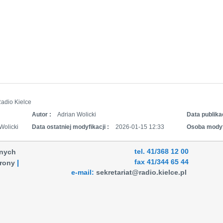
adio Kielce
Autor :
Adrian Wolicki
Data publikac
Wolicki
Data ostatniej modyfikacji :
2026-01-15 12:33
Osoba modyf
tel. 41/368 12 00
anych
fax 41/344 65 44
rony
e-mail:
sekretariat@radio.kielce.pl