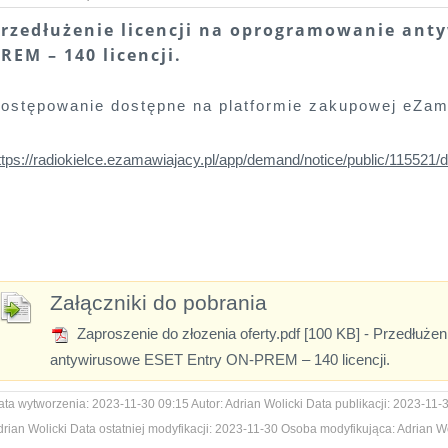
rzedłużenie licencji na oprogramowanie ant
REM – 140 licencji.
ostępowanie dostępne na platformie zakupowej eZam
ttps://radiokielce.ezamawiajacy.pl/app/demand/notice/public/115521/d
Załączniki do pobrania
Zaproszenie do złozenia oferty.pdf [100 KB]
- Przedłużen
antywirusowe ESET Entry ON-PREM – 140 licencji.
ata wytworzenia:
2023-11-30 09:15
Autor:
Adrian Wolicki
Data publikacji:
2023-11-3
drian Wolicki
Data ostatniej modyfikacji:
2023-11-30
Osoba modyfikująca:
Adrian Wo